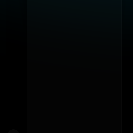
Установка шаблонов
Облачные сервисы
Настройка системы
Выделенный серверы
База данных
Сети