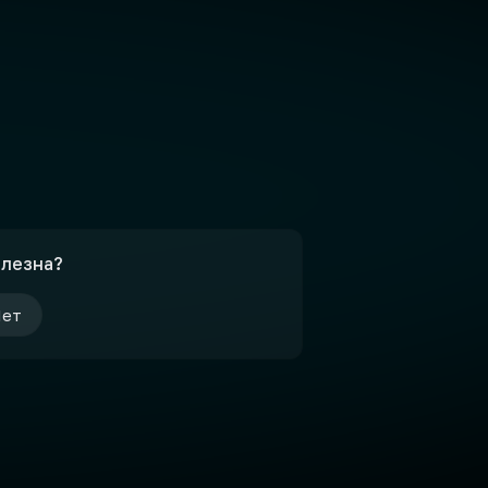
олезна?
ет