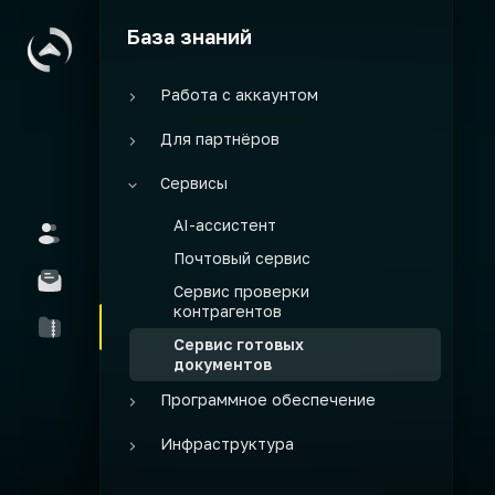
База знаний
Работа с аккаунтом
Личный кабинет
Для партнёров
Интернет-магазин
Возможности партнёра
Сервисы
О программе
AI-ассистент
Продажи
Почтовый сервис
Сервис проверки
контрагентов
Сервис готовых
документов
Программное обеспечение
Битрикс24
Инфраструктура
Первые шаги
1С-Битрикс: управления
Домены