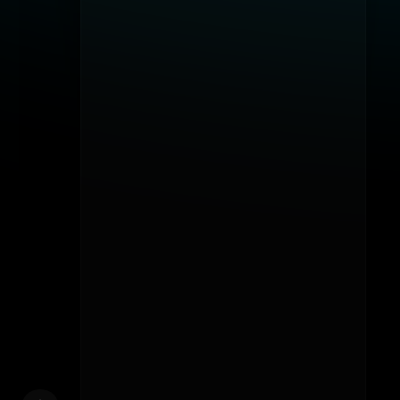
Установка шаблонов
Облачные сервисы
Настройка системы
Выделенный серверы
База данных
Сети