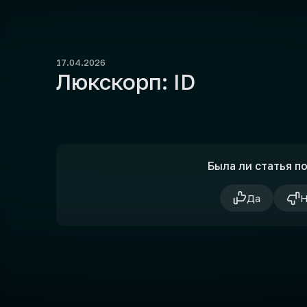
17.04.2026
Люкскорп: ID
Была ли статья п
Да
Н