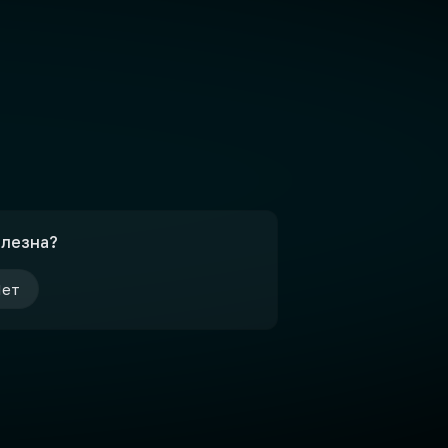
олезна?
ет